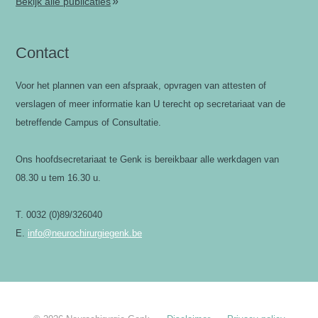
»
Bekijk alle publicaties
Contact
Voor het plannen van een afspraak, opvragen van attesten of
verslagen of meer informatie kan U terecht op secretariaat van de
betreffende Campus of Consultatie.
Ons hoofdsecretariaat te Genk is bereikbaar alle werkdagen van
08.30 u tem 16.30 u.
T. 0032 (0)89/326040
E.
info@neurochirurgiegenk.be